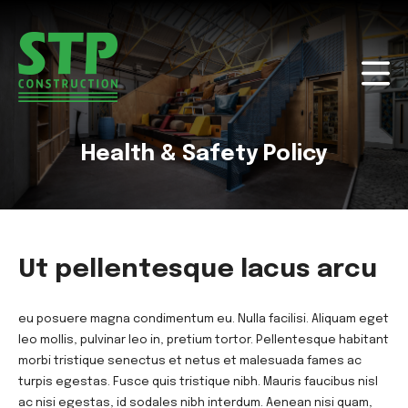
Health & Safety Policy
Ut pellentesque lacus arcu
eu posuere magna condimentum eu. Nulla facilisi. Aliquam eget
leo mollis, pulvinar leo in, pretium tortor. Pellentesque habitant
morbi tristique senectus et netus et malesuada fames ac
turpis egestas. Fusce quis tristique nibh. Mauris faucibus nisl
ac nisi egestas, id sodales nibh interdum. Aenean nisi quam,